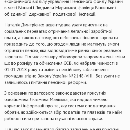
економічного відділу управління Пенсійного фонду України
в місті Вінниці і Людмили Марицької, фахівця Вінницької
об’єднаної державної податкової інспекції.
Наталія Дмитрієнко акцентувала увагу присутніх на
соціальних перевагах отримання легальної заробітної
плати, а також на тому, що небезпека тіньової зарплати
призводить до того, що згодом люди не матимуть змоги
отримати пенсію, яка відповідатиме рівню їхньої реальної
зарплати. Під час семінару обговорили запровадженні зміни
щодо розміру та обчислення ЄСВ, які набрали чинності з
01.01.2018 року та зміни в пенсійному забезпеченні
громадян згідно Закону України №2148-VIII. Без уваги не
залишилось і питання пенсійної реформи.
З основами податкового законодавства присутніх
ознайомила Людмила Маліцька, яка надала чимало
корисної інформації про те, яку систему оподаткування
обрати, як здійснюється збір податків та платежів та найм
робочої сили при започаткуванні власної справи.
Під час заходу виникало багато запитань, на які присутні