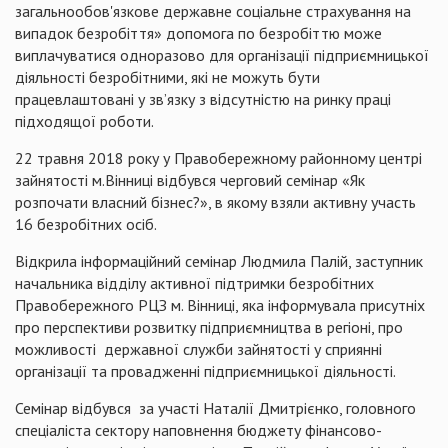
загальнообов'язкове державне соціальне страхування на
випадок безробіття» допомога по безробіттю може
виплачуватися одноразово для організації підприємницької
діяльності безробітними, які не можуть бути
працевлаштовані у зв’язку з відсутністю на ринку праці
підходящої роботи.
22 травня 2018 року у Правобережному районному центрі
зайнятості м.Вінниці відбувся черговий семінар «Як
розпочати власний бізнес?», в якому взяли активну участь
16 безробітних осіб.
Відкрила інформаційний семінар Людмила Палій, заступник
начальника відділу активної підтримки безробітних
Правобережного РЦЗ м. Вінниці, яка інформувала присутніх
про перспективи розвитку підприємництва в регіоні, про
можливості державної служби зайнятості у сприянні
організації та провадженні підприємницької діяльності.
Семінар відбувся за участі Наталії Дмитрієнко, головного
спеціаліста сектору наповнення бюджету фінансово-