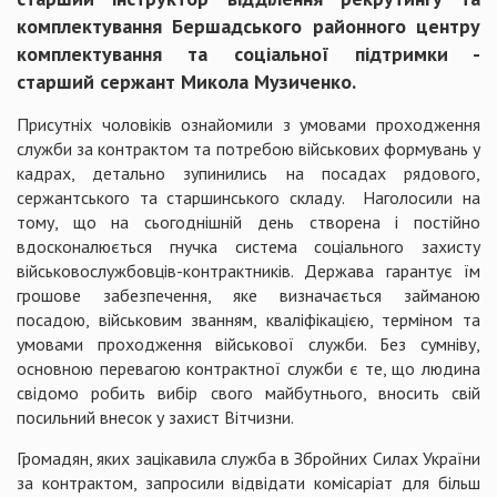
комплектування Бершадського районного центру
комплектування та соціальної підтримки -
старший сержант Микола Музиченко.
Присутніх чоловіків ознайомили з умовами проходження
служби за контрактом та потребою військових формувань у
кадрах, детально зупинились на посадах рядового,
сержантського та старшинського складу. Наголосили на
тому, що на сьогоднішній день створена і постійно
вдосконалюється гнучка система соціального захисту
військовослужбовців-контрактників. Держава гарантує їм
грошове забезпечення, яке визначається займаною
посадою, військовим званням, кваліфікацією, терміном та
умовами проходження військової служби. Без сумніву,
основною перевагою контрактної служби є те, що людина
свідомо робить вибір свого майбутнього, вносить свій
посильний внесок у захист Вітчизни.
Громадян, яких зацікавила служба в Збройних Силах України
за контрактом, запросили відвідати комісаріат для більш