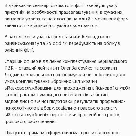
Відкриваючи семінар, спеціалісти філії звернули увагу
присутніх на особливості працевлаштування в сучасних
ринкових умовах та наголосили на одній з можливих форм
зайнятості - військовій службі за контрактом.
В заході взяли участь представники Бершадського
райвійськкомату та 25 осіб які перебувають на обліку в
районній філії.
Старший офіцер відділення комплектування Бершадського
РВК – старший лейтенант Олег Загоруйко та сержант
Людмила Боляновська поінформували безробітних щодо
умов комплектування Збройних Сил України
військовослужбовцями для проходження військової служби
за контрактом, вимоги до претендентів в частині
відповідної фізичної підготовки, результатів професійно-
психологічного відбору, соціально-правового захисту
військовослужбовців, перспективи професійного росту,
грошового забезпечення.
Присутні отримали інформаційні матеріали відповідної