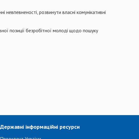
і невпевненості, розвинути власні комунікативні
ивної позиції безробітної молоді щодо пошуку
Державні інформаційні ресурси
Президент України