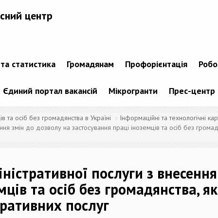
сний центр
 та статистика
Громадянам
Профорієнтація
Робо
Єдиний портал вакансій
Мікрогранти
Прес-центр
 та осіб без громадянства в Україні
Інформаційні та технологічні кар
ення змін до дозволу на застосування праці іноземців та осіб без грома
ністративної послуги з внесення
мців та осіб без громадянства, я
ративних послуг