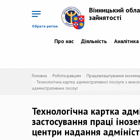
Перейти
до
Вінницький обла
основного
матеріалу
зайнятості
Обрати регіон
Про нас
Діяльність
Аналітика
Головна
Роботодавцям
Працевлаштування іноземців
Технологічна картка адміністративної послуги з внес
адміністративних послуг
Технологічна картка адмі
застосування праці інозе
центри надання адмініст