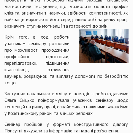
діагностичне тестування, що дозволить скласти профіль
клієнта, визначити ті навички, здібності, компетентності, які
найкраще вирізняють його серед інших осіб на ринку праці,
визначити ступінь мотивації та готовності до змін.
Крім того, в ході роботи
учасникам семінару розповіли
про можливості проходження
професійної підготовки,
перепідготовки, підвищення
кваліфікації, отримання
ваучера, розрахунок та виплату допомоги по безробіттю
тощо.
Заступник начальника відділу взаємодії з роботодавцями
Ольга Скіцько поінформувала учасників семінару щодо
тенденцій на ринку праці, ознайомила з наявними вакансіями
у Козятинському районі та в інших регіонах.
Семінар пройшов у форматі конструктивного діалогу.
Присутні дякували за інформацію та надані роз'яснення.