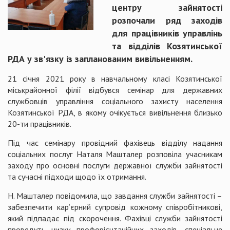
центру зайнятості
розпочали ряд заходів
для працівників управлінь
та відділів Козятинської
РДА у зв'язку із запланованим вивільненням.
21 січня 2021 року в навчальному класі Козятинської
міськрайонної філії відбувся семінар для державних
службовців управління соціального захисту населення
Козятинської РДА, в якому очікується вивільнення близько
20-ти працівників.
Під час семінару провідний фахівець відділу надання
соціальних послуг Наталя Машталер розповіла учасникам
заходу про основні послуги державної служби зайнятості
та сучасні підходи щодо їх отримання.
Н. Машталер повідомила, що завдання служби зайнятості –
забезпечити кар’єрний супровід кожному співробітникові,
який підпадає під скорочення. Фахівці служби зайнятості
проведуть низку профорієнтаційних заходів, спеціальне