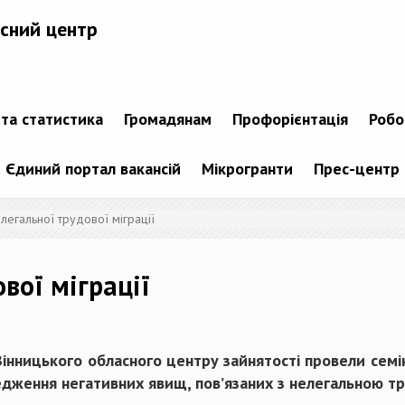
сний центр
 та статистика
Громадянам
Профорієнтація
Робо
Єдиний портал вакансій
Мікрогранти
Прес-центр
легальної трудової міграції
вої міграції
інницького обласного центру зайнятості провели семі
редження негативних явищ, пов’язаних з нелегальною т