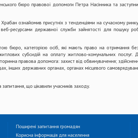
нського бюро правової допомоги Петра Насінника та заступн
Храбан ознайомив присутніх з тенденціями на сучасному ринку 
, веб-ресурсами державної служби зайнятості для пошуку р
ою бюро, категорією осіб, які мають право на отримання бе
житлових субсидій на оплату житлово-комунальних послуг. 
вторинна правова допомога: захист від обвинувачення; здійснен
дах, інших державних органах, органах місцевого самоврядуван
 запитання, що цікавили учасників заходу.
Поширені запитання громадян
Корисна інформація для населення