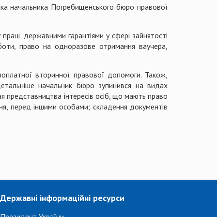
ика начальника Погребищенського бюро правової
праці, державними гарантіями у сфері зайнятості
оботи, право на одноразове отримання ваучера,
зоплатної вторинної правової допомоги. Також,
Детальніше начальник бюро зупинився на видах
ня представництва інтересів осіб, що мають право
ня, перед іншими особами; складення документів
Державні інформаційні ресурси
Президент України