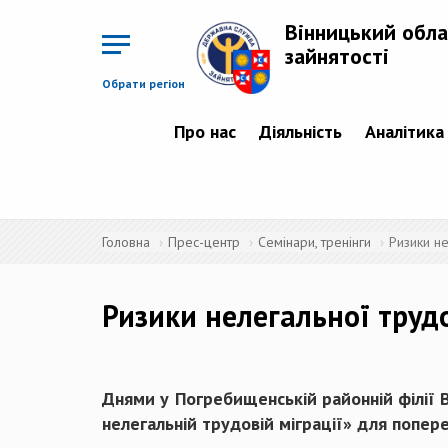
Перейти
до
Вінницький обла
основного
матеріалу
зайнятості
Обрати регіон
Про нас
Діяльність
Аналітика
Головна
Прес-центр
Семінари, тренінги
Ризики не
Ризики нелегальної трудо
Днями у Погребищенській районній філії В
нелегальній трудовій міграції» для попе