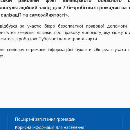
нській районній філії Вінницького обласного 
онсультаційний захід для 7 безробітних громадян на т
еалізації та самозайнятості».
 відбувся за участю бюро безоплатної правової допомоги. 
нтів на земельні ділянки, про правову допомогу, яку можуть о
митись з роботою Публічної кадастрової карти.
ки семінару отримали інформаційні буклети «Як реалізувати
и».
Поширені запитання громадян
Корисна інформація для населення