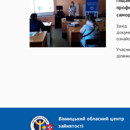
Піща
профк
самор
Захід
докуме
ознайо
Учасни
ділянк
Вінницький обласний центр
зайнятості