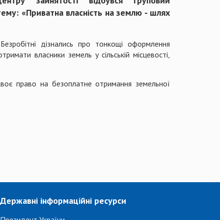
центру зайнятості відбувся груповий
ему: «Приватна власність на землю - шлях
Безробітні дізнались про тонкощі оформлення
тримати власники земель у сільській місцевості,
 своє право на безоплатне отримання земельної
Державні інформаційні ресурси
Президент України