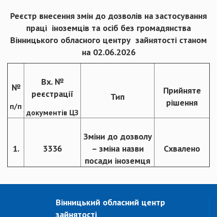
Реєстр внесення змін до дозволів на застосування
праці іноземців та осіб без громадянства
Вінницького обласного центру зайнятості станом
на 02.06.2026
Вх. №
№
Прийняте
реєстрації
Тип
рішення
п/п
документів ЦЗ
Зміни до дозволу
1.
3336
– зміна назви
Схвалено
посади іноземця
Вінницький обласний центр
зайнятості