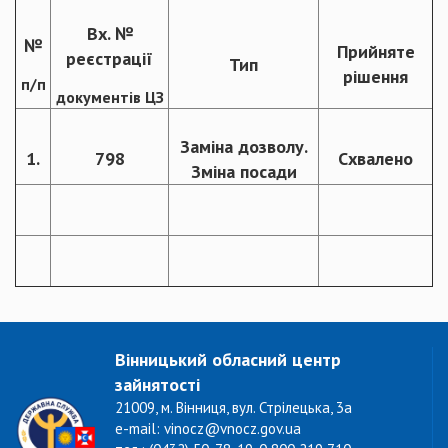
Вх. №
№
Прийняте
реєстрації
Тип
рішення
п/п
документів ЦЗ
Заміна дозволу.
1.
798
Схвалено
Зміна посади
Вінницький обласний центр
зайнятості
21009, м. Вінниця, вул. Стрілецька, 3а
e-mail: vinocz@vnocz.gov.ua