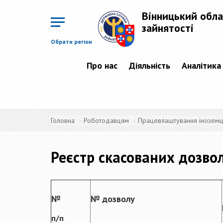
Перейти
до
Вінницький обла
основного
матеріалу
зайнятості
Обрати регіон
Про нас
Діяльність
Аналітика
Головна
Роботодавцям
Працевлаштування іноземців
Реєстр скасованих дозво
№
№ дозволу
п/п