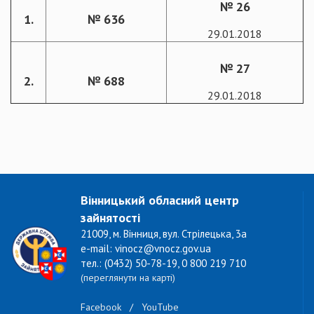
№ 26
1.
№ 636
29.01.2018
№ 27
2.
№ 688
29.01.2018
Вінницький обласний центр
зайнятості
21009, м. Вінниця, вул. Стрілецька, 3а
e-mail: vinocz@vnocz.gov.ua
тел.: (0432) 50-78-19, 0 800 219 710
(переглянути на карті)
Facebook
/
YouTube