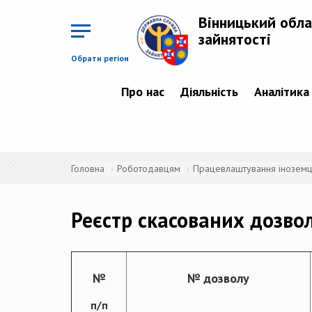
Перейти
до
Вінницький обла
основного
матеріалу
зайнятості
Обрати регіон
Про нас
Діяльність
Аналітика
Головна
Роботодавцям
Працевлаштування іноземців
Реєстр скасованих дозво
№
№ дозволу
п/п