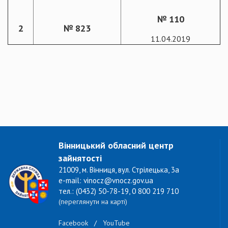
№ 110
2
№ 823
11.04.2019
Вінницький обласний центр
зайнятості
21009, м. Вінниця, вул. Стрілецька, 3а
e-mail: vinocz@vnocz.gov.ua
тел.: (0432) 50-78-19, 0 800 219 710
(переглянути на карті)
Facebook
/
YouTube