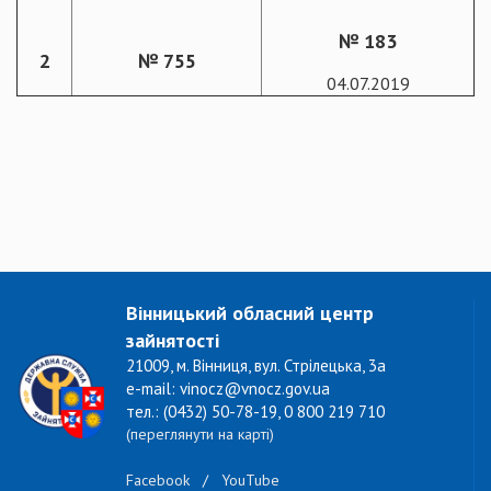
№ 183
2
№ 755
04.07.2019
Вінницький обласний центр
зайнятості
21009, м. Вінниця, вул. Стрілецька, 3а
e-mail: vinocz@vnocz.gov.ua
тел.: (0432) 50-78-19, 0 800 219 710
(переглянути на карті)
Facebook
/
YouTube