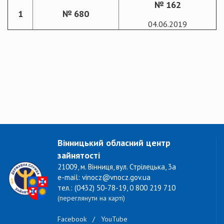
№ 162
1
№ 680
04.06.2019
Вінницький обласний центр
зайнятості
21009, м. Вінниця, вул. Стрілецька, 3а
e-mail: vinocz@vnocz.gov.ua
тел.: (0432) 50-78-19, 0 800 219 710
(переглянути на карті)
Facebook
/
YouTube