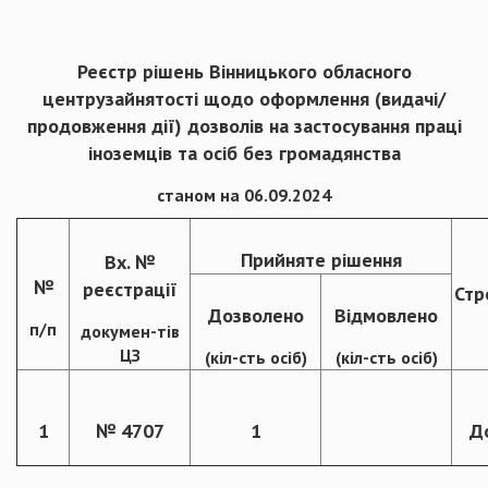
Реєстр рішень Вінницького обласного
центрузайнятості щодо оформлення (видачі/
продовження дії) дозволів на застосування праці
іноземців та осіб без громадянства
станом на 06.09.2024
Прийняте рішення
Вх. №
№
реєстрації
Стр
Дозволено
Відмовлено
п/п
докумен-тів
ЦЗ
(кіл-сть осіб)
(кіл-сть осіб)
1
№ 4707
1
Д