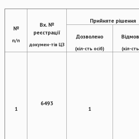
Прийняте рішення
Вх. №
№
реєстрації
Дозволено
Відмов
п/п
докумен-тів ЦЗ
(кіл-сть осіб)
(кіл-сть
6493
1
1