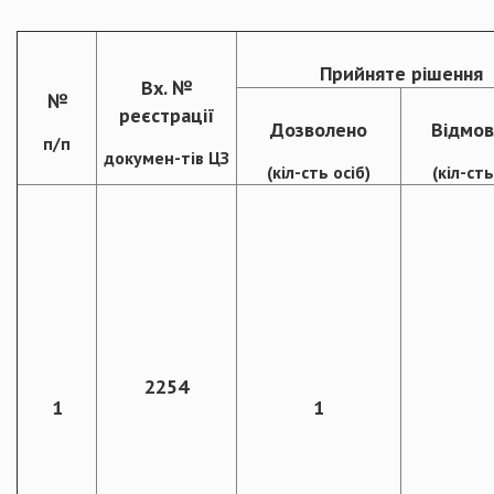
Прийняте рішення
Вх. №
№
реєстрації
Дозволено
Відмов
п/п
докумен-тів ЦЗ
(кіл-сть осіб)
(кіл-сть
2254
1
1