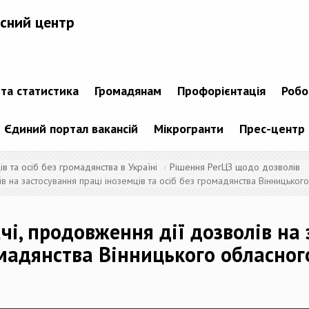
сний центр
 та статистика
Громадянам
Профорієнтація
Робо
Єдиний портал вакансій
Мікрогранти
Прес-центр
 та осіб без громадянства в Україні
Рішення РегЦЗ щодо дозволів
 на застосування праці іноземців та осіб без громадянства Вінницького
і, продовження дії дозволів на 
омадянства Вінницького обласног