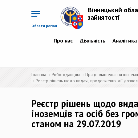
Перейти
до
Вінницький обла
основного
матеріалу
зайнятості
Обрати регіон
Про нас
Діяльність
Аналітика
Головна
Роботодавцям
Працевлаштування іноземців
Реєстр рішень щодо видачі, продовження дії дозволів
Реєстр рішень щодо видач
іноземців та осіб без гр
станом на 29.07.2019