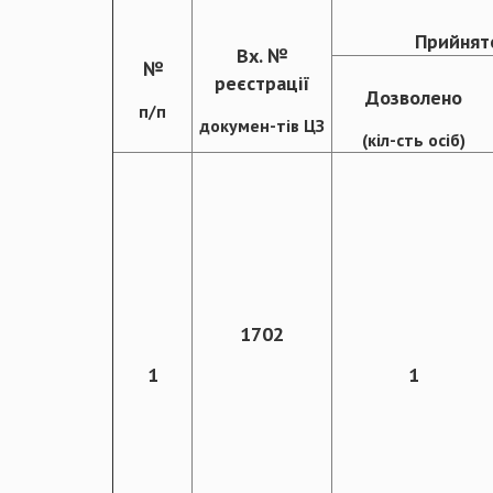
Прийнят
Вх. №
№
реєстрації
Дозволено
п/п
докумен-тів ЦЗ
(кіл-сть осіб)
1702
1
1