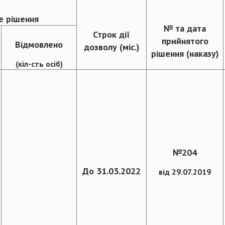
е рішення
№ та дата
Строк дії
прийнятого
Відмовлено
дозволу (міс.)
рішення (наказу)
(кіл-сть осіб)
№204
До 31.03.2022
від 29.07.2019