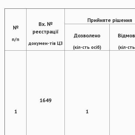
Прийняте рішення
Вх. №
№
реєстрації
Дозволено
Відмов
п/п
докумен-тів ЦЗ
(кіл-сть осіб)
(кіл-сть
1649
1
1