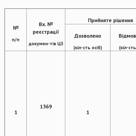
Прийняте рішення
Вх. №
№
реєстрації
Дозволено
Відмов
п/п
докумен-тів ЦЗ
(кіл-сть осіб)
(кіл-сть
1369
1
1