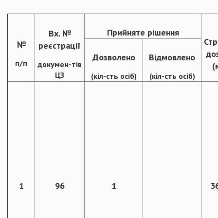
Прийняте рішення
Вх. №
Стр
№
реєстрації
до
Дозволено
Відмовлено
п/п
докумен-тів
(
ЦЗ
(кіл-сть осіб)
(кіл-сть осіб)
1
96
1
36