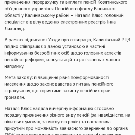
призначення, перерахунку та виплати пенсій Козятинського
об’єднаного управління Пенсійного фонду Вінницької
області у Калинівському районі – Наталія Клюс, головний
спеціаліст відділу ведення електронних реєстрів Інна
Лихогляд.
В рамках підписаної Угоди про співпрацю, Калинівський РЦЗ
плідно співпрацює з даною установою в частині
інформування безробітних осіб щодо головних аспектів
пенсійної реформи, консультацій та роз’яснень з даного
напрямку.
Мета заходу: підвищення рівня поінформованості
населення щодо законодавства з питань пенсійного
страхування, що сприятиме захисту пенсійних прав
громадян.
Наталя Клюс надала вичерпну інформацію стосовно
порядку призначення різного виду пенсій (за інвалідністю, на
пільгових умовах, за вислугою років) та наголосила
присутнім про можливість завчасного звернення до органів
ПФУ задля проведення експертизи в частині належного