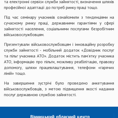
та електронні сервіси служби зайнятості, визначення шляхів
професійної адаптації до потреб ринку праці тощо.
Під час семінару учасників ознайомили з тенденціями на
сучасному ринку праці, державними гарантіями у сфері
зайнятості населення, соціальними послугами безробітним
військовослужбовцям.
Презентували військовослужбовцям і інноваційну розробку
служби зайнятості - мобільний додаток «Довідник послуг
та пільг учасника АТО». Додаток містить пам’ятку учасника
АТО, інформацію про пільги, можливу реабілітацію, правову
допомогу, шляхи працевлаштування, телефони «гарячих
ліній» тощо.
На завершення зустрічі було проведено анкетування
військовослужбовців, з метою підвищення якості надання
послуг державною службою зайнятості.
Вінницький обласний центр