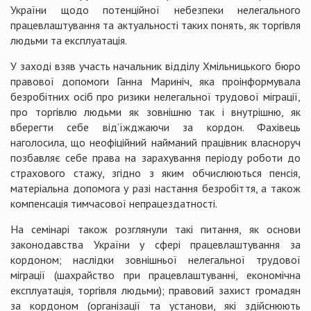
України щодо потенційної небезпеки нелегального
працевлаштування та актуальності таких понять, як торгівля
людьми та експлуатація.
У заході взяв участь начальник відділу Хмільницького бюро
правової допомоги Ганна Мариніч, яка проінформувала
безробітних осіб про ризики нелегальної трудової міграції,
про торгівлю людьми як зовнішню так і внутрішню, як
вберегти себе від’їжджаючи за кордон. Фахівець
наголосила, що неофіційний найманий працівник власноруч
позбавляє себе права на зарахування періоду роботи до
страхового стажу, згідно з яким обчислюються пенсія,
матеріальна допомога у разі настання безробіття, а також
компенсація тимчасової непрацездатності.
На семінарі також розглянули такі питання, як основи
законодавства України у сфері працевлаштування за
кордоном; наслідки зовнішньої нелегальної трудової
міграції (шахрайство при працевлаштуванні, економічна
експлуатація, торгівля людьми); правовий захист громадян
за кордоном (організації та установи, які здійснюють