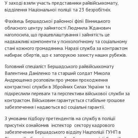
У заході взяли участь представники райвійськкомату,
відділення Національної поліції та 23 безробітніх.
Фахівець Бершадської районної філії Вінницького
обласного центру зайнятості Людмила Жданович
наголосила, що працевлаштування і зайнятість це
надважливі компоненти у психологічному та соціальному
стані кожного громадянина. Наразі служба за контрактом
набирає обертів, що є запорукою захисту наших рубежів.
Головний спеціаліст Бершадського райвійськкомату
Валентина Даніленко та старший солдат Микола
Андрющенко
розповіли про умови проходження
контрактної служби в Збройних Силах України та
підкреслили переваги та перспективи військової служби за
контрактом. Військовим гарантується стабільне грошове
забезпечення і надаються всі соціальні гарантії.
З умовами підбору претендентів на службу в поліції
присутніх ознайомив інспектор сектору кадрового
забезпечення Бершадського відділу Нацполіції ГУНП в