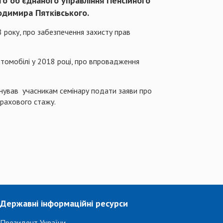
о об’єднаного управління Пенсійного
одимира Пятківського.
8 року, про забезпечення захисту прав
втомобілі у 2018 році, про впровадження
нував учасникам семінару подати заяви про
трахового стажу.
Державні інформаційні ресурси
Президент України