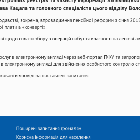
ктронних реєстрів та захисту інформації Хмільницьког
ва Кацала та головного спеціаліста цього відділу Вол
нодавстві, зокрема, впровадження пенсійної реформи з січня 201
ї плати в «конверті».
ві щодо сплати збору з операцій набуття власності на легкові а
ослуг в електронному вигляді через веб-портал ПФУ та запропо
г в електронному вигляді для здійснення особистого контролю с
ковані відповіді на поставлені запитання.
Поширені запитання громадян
Корисна інформація для населення