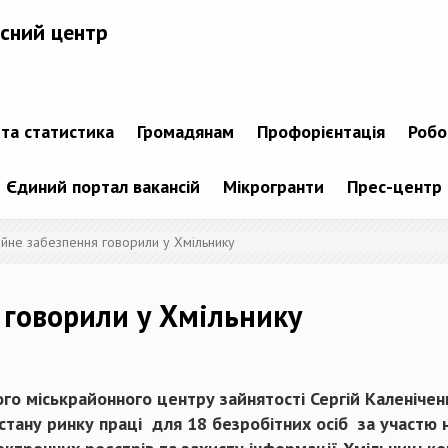
сний центр
 та статистика
Громадянам
Профорієнтація
Робо
Єдиний портал вакансій
Мікрогранти
Прес-центр
ійне забезпення говорили у Хмільнику
 говорили у Хмільнику
о міськрайонного центру зайнятості Сергій Каленіченк
 стану ринку праці для 18 безробітних осіб за участю н