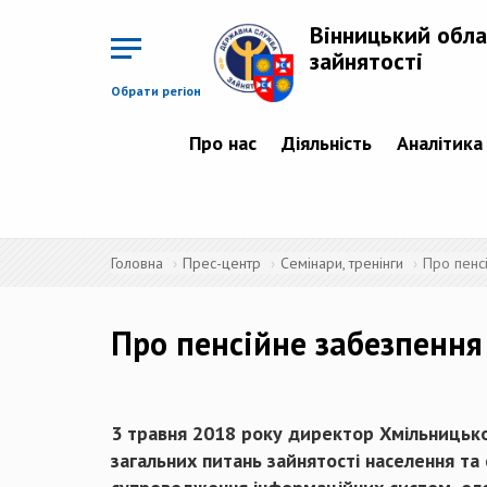
Перейти
до
Вінницький обла
основного
матеріалу
зайнятості
Обрати регіон
Про нас
Діяльність
Аналітика
Головна
Прес-центр
Семінари, тренінги
Про пенс
Про пенсійне забезпення
3 травня 2018 року директор Хмільницьког
загальних питань зайнятості населення та