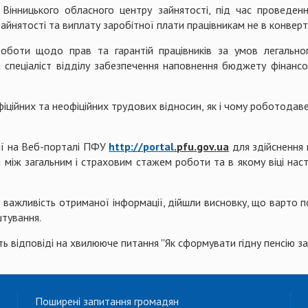
 Вінницького обласного центру зайнятості, під час проведен
айнятості та виплату заробітної плати працівникам не в конверт
оботи щодо прав та гарантій працівників за умов легальн
 спеціаліст відділу забезпечення наповнення бюджету фінансо
офіційних та неофіційних трудових відносин, як і чому роботодав
ції на Веб-порталі ПФУ
http://portal
.
pfu
.
gov
.
ua
для здійснення
 між загальним і страховим стажем роботи та в якому віці нас
ли важливість отриманої інформації, дійшли висновку, що варто п
штування.
ть відповіді на хвилююче питання ''Як сформувати гідну пенсію
Поширені запитання громадян