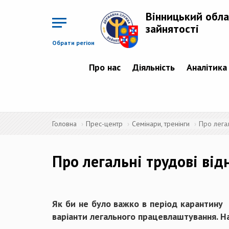
Перейти
до
Вінницький обла
основного
матеріалу
зайнятості
Обрати регіон
Про нас
Діяльність
Аналітика
Головна
Прес-центр
Семінари, тренінги
Про легал
Про легальні трудові від
Як би не було важко в період карантину 
варіанти легального працевлаштування. На