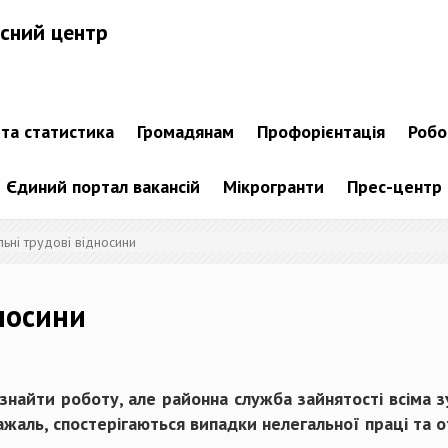
сний центр
 та статистика
Громадянам
Профорієнтація
Робо
Єдиний портал вакансій
Мікрогранти
Прес-центр
ьні трудові відносини
носини
знайти роботу, але районна служба зайнятості всіма з
жаль, спостерігаються випадки нелегальної праці та о