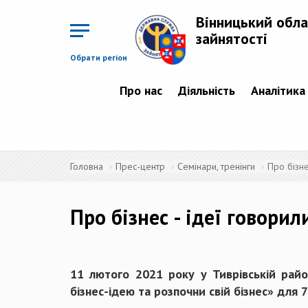
Перейти
до
Вінницький обла
основного
матеріалу
зайнятості
Обрати регіон
Про нас
Діяльність
Аналітика
Головна
Прес-центр
Семінари, тренінги
Про бізне
Про бізнес - ідеї говорил
11 лютого 2021 року у Тиврівській райо
бізнес-ідею та розпочни свій бізнес» для 