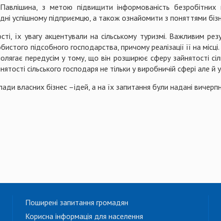
 Павлішина, з метою підвищити інформованість безробітних
хідні успішному підприємцю, а також ознайомити з поняттями бізне
ості, їх увагу акцентували на сільському туризмі. Важливим ре
истого підсобного господарства, причому реалізації її на місці
лягає передусім у тому, що він розширює сферу зайнятості сіл
ості сільського господаря не тільки у виробничій сфері але й у
и власних бізнес –ідей, а на їх запитання були надані вичерпні
Поширені запитання громадян
Корисна інформація для населення