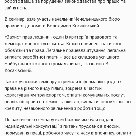
роботодавців за порушення законодавства про працю та
зайнятість.
В семінарі взяв участь начальник Чечельницького бюро
правової допомоги Володимир Косаківський.
«Захист прав людини - один із критеріїв правового та
демократичного суспільства. Кожен повинен знати свої
обов’язки та права. Легальне працевлаштування, легальна
виплата заробітної плати – все це складова успішного
майбутнього кожного громадянина», - зазначив В.
Косаківський.
Також учасники семінару отримали інформацію щодо їх
права на різного виду пільги, зокрема в частині
користуванням транспортом, оплати комунальних послуг,
реалізації права на землю та житло, виплати зобов’язань по
кредиту, незаконного звільнення з роботи тощо.
По закінченню семінару всім бажаючим були надані
індивідуальні консультації з питань трудових відносин,
нормування праці, робочого часу та часу відпочинку, оплати