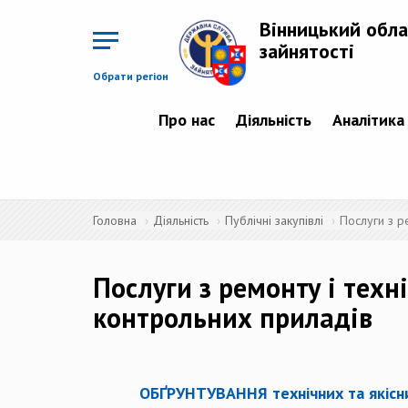
Перейти
до
Вінницький обла
основного
матеріалу
зайнятості
Обрати регіон
Про нас
Діяльність
Аналітика
Головна
Діяльність
Публічні закупівлі
Послуги з р
Послуги з ремонту і тех
контрольних приладів
ОБҐРУНТУВАННЯ технічних та якісни