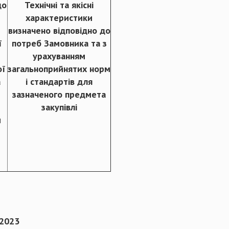
до
Технічні та якісні
характеристики
визначено відповідно до
ї
потреб Замовника та з
урахуванням
ої
загальноприйнятих норм
а
і стандартів для
зазначеного предмета
закупівлі
и
5
.2023