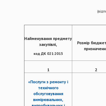
(відп
Найменування предмету
Розмір бюджет
закупівлі,
призначенн
код ДК 021:2015
1
2
«Послуги з ремонту і
технічного
обслуговування
вимірювальних,
випробувальних і