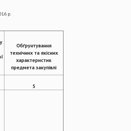
016 р.
у
Обґрунтування
технічних та якісних
ої
характеристик
предмета закупівлі
5