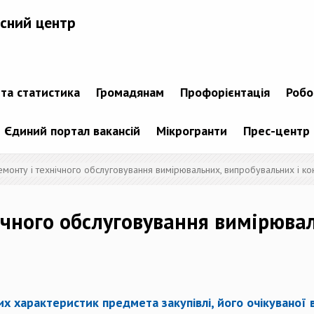
сний центр
 та статистика
Громадянам
Профорієнтація
Робо
Єдиний портал вакансій
Мікрогранти
Прес-центр
емонту і технічного обслуговування вимірювальних, випробувальних і к
нічного обслуговування вимірюва
х характеристик предмета закупівлі, його очікуваної 