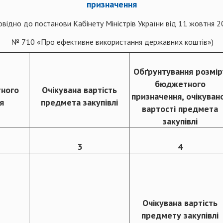
призначення
овідно до постанови Кабінету Міністрів України від 11 жовтня 2
№ 710 «Про ефективне використання державних коштів»)
Обґрунтування розмір
бюджетного
ного
Очікувана вартість
призначення, очікуван
я
предмета закупівлі
вартості предмета
закупівлі
3
4
Очікувана вартість
предмету закупівлі