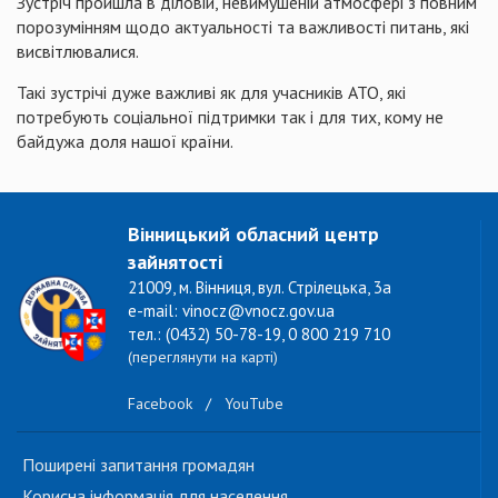
Зустріч пройшла в діловій, невимушеній атмосфері з повним
порозумінням щодо актуальності та важливості питань, які
висвітлювалися.
Такі зустрічі дуже важливі як для учасників АТО, які
потребують соціальної підтримки так і для тих, кому не
байдужа доля нашої країни.
Вінницький обласний центр
зайнятості
21009, м. Вінниця, вул. Стрілецька, 3а
e-mail: vinocz@vnocz.gov.ua
тел.: (0432) 50-78-19, 0 800 219 710
(переглянути на карті)
Facebook
/
YouTube
Поширені запитання громадян
Корисна інформація для населення