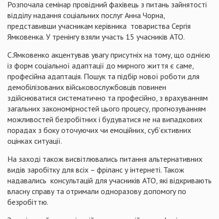
Розпочала семінар провідний фахівець з питань зайнятості
відділу надання соціальних послуг Анна Чорна,
представивши учасникам керівника товариства Сергія
Ямковенка. У тренінгу взяли участь 15 учасників АТО.
С.Ямковенко акцентував увагу присутніх на тому, що однією
із форм соціальної адаптації до мирного життя є саме,
професійна адаптація. Пошук та підбір нової роботи для
демобілізованих військовослужбовців повинен
здійснюватися систематично та професійно, з врахуванням
загальних закономірностей цього процесу, прогнозуванням
можливостей безробітних і будуватися не на випадкових
порадах з боку оточуючих чи емоційних, суб’єктивних
оцінках ситуації.
На заході також висвітлювались питання альтернативних
видів заробітку для всіх – фріланс у інтернеті. Також
надавались консультацій для учасників АТО, які відкривають
власну справу та отримали одноразову допомогу по
безробіттю.