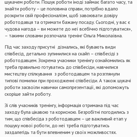
шукачем роботи. Пошук роботи іноді займає багато часу, та
знайти роботу – це половина справи, потрібно вдало
розкрити свій професіоналізм, щоб завоювати довіру
роботодавця та отримати бажану посаду. Сьогодні, у вас є
чудова нагода – ви можете до неї всебічно підготуватися»,
– такими словами розпочала тренінг Ольга Миколаївна.
Під час заходу присутні дізнались, які бувають види
співбесід, детально зупинилися на скайп – співбесіді з
роботодавцем. Зокрема учасники тренінгу ознайомились як
треба правильно готуватись до співбесіди, навчилися
мистецтву спілкування з роботодавцем та розглянули
типові помилки при проходженні співбесіди. А також шукачі
роботи засвоїли навички самопрезентації, які допоможуть
скоріше зайти роботу.
Зі слів учасників тренінгу, інформація отримана під час
заходу була цікавою та корисною. Безробітні погодились з
тим, що співбесіда з роботодавцем – це важливий етап у
пошуку нової роботи, до неї треба підготуватись
заздалегідь та бути впевненим у своїх можливостях.