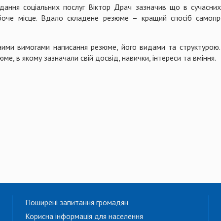
надання соціальних послуг Віктор Драч зазначив що в сучасн
боче місце. Вдало складене резюме – кращий спосіб самопр
ними вимогами написання резюме, його видами та структурою. 
ме, в якому зазначали свій досвід, навички, інтереси та вміння.
Поширені запитання громадян
Корисна інформація для населення