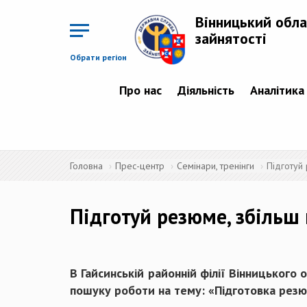
Перейти
до
Вінницький обла
основного
матеріалу
зайнятості
Обрати регіон
Про нас
Діяльність
Аналітика
Головна
Прес-центр
Семінари, тренінги
Підготуй
Підготуй резюме, збіль
В Гайсинській районній філії Вінницького
пошуку роботи на тему: «Підготовка резюме