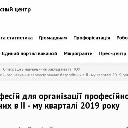
сний центр
 та статистика
Громадянам
Профорієнтація
Робо
Єдиний портал вакансій
Мікрогранти
Прес-центр
Співпраця з навчальними закладами та ПОУ
ійного навчання зареєстрованих безробітних в II - му кварталі 2019 ро
фесій для організації професійн
их в II - му кварталі 2019 року