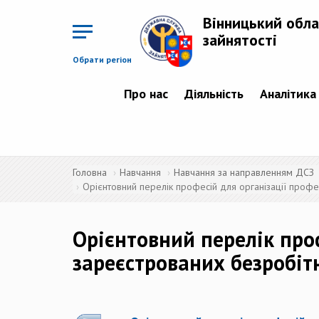
Перейти
до
Вінницький обла
основного
матеріалу
зайнятості
Обрати регіон
Про нас
Діяльність
Аналітика
Головна
Навчання
Навчання за направленням ДСЗ
Орієнтовний перелік професій для організації профес
Орієнтовний перелік про
зареєстрованих безробітн