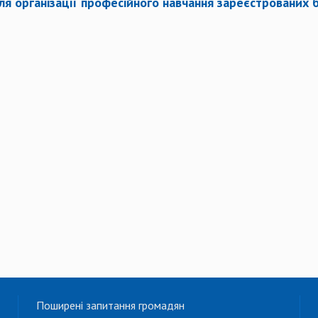
я організації професійного навчання зареєстрованих бе
Поширені запитання громадян