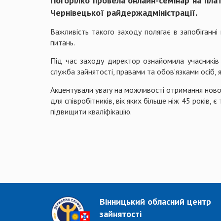
Погорілко провела онлайн-семінар на пла
Чернівецької райдержадміністрації.
Важливість такого заходу полягає в запобіганні 
питань.
Під час заходу директор ознайомила учасників 
служба зайнятості, правами та обов’язками осіб, 
Акцентували увагу на можливості отримання нової
для співробітників, вік яких більше ніж 45 років
підвищити кваліфікацію.
Вінницький обласний центр
зайнятості