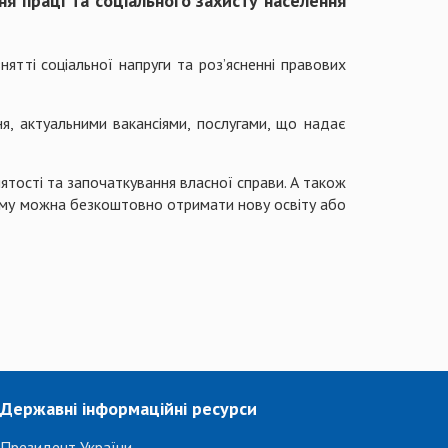
я праці та соціального захисту населення
нятті соціальної напруги та роз’ясненні правових
я, актуальними вакансіями, послугами, що надає
ятості та започаткування власної справи. А також
 якому можна безкоштовно отримати нову освіту або
Державні інформаційні ресурси
Президент України