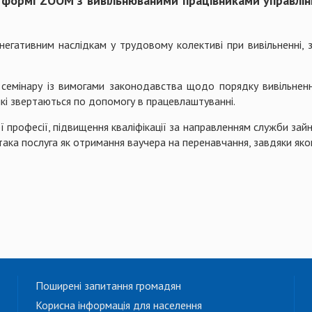
тформі ZOOM з вивільнюваними працівниками управлінн
негативним наслідкам у трудовому колективі при вивільненні, з
семінару із вимогами законодавства щодо порядку вивільненн
які звертаються по допомогу в працевлаштуванні.
 професії, підвищення кваліфікації за направленням служби зайн
, є така послуга як отримання ваучера на перенавчання, завдяки
Поширені запитання громадян
Корисна інформація для населення