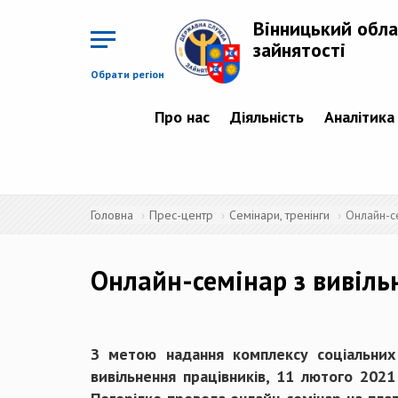
Перейти
до
Вінницький обла
основного
матеріалу
зайнятості
Обрати регіон
Про нас
Діяльність
Аналітика
Головна
Прес-центр
Семінари, тренінги
Онлайн-с
Онлайн-семінар з вивіл
З метою надання комплексу соціальних 
вивільнення працівників, 11 лютого 202