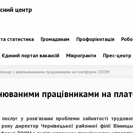
сний центр
 та статистика
Громадянам
Профорієнтація
Робо
Єдиний портал вакансій
Мікрогранти
Прес-центр
емінар з вивільнюваними працівниками на платформі ZOOM
ьнюваними працівниками на пла
послуг у розв’язанні проблеми зайнятості трудово
1 року директор Чернівецької районної філії Вінниць