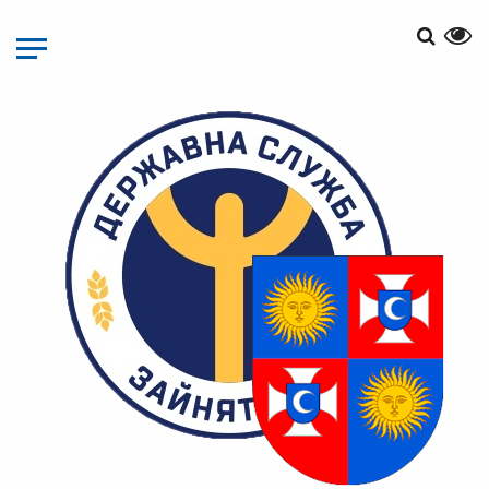
Перейти
до
основного
матеріалу