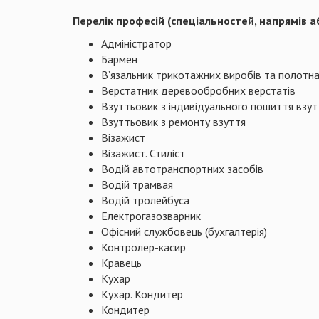
Перелік професій (спеціальностей, напрямів а
Адміністратор
Бармен
В’язальник трикотажних виробів та полотн
Верстатник деревообробних верстатів
Взуттьовик з індивідуального пошиття взут
Взуттьовик з ремонту взуття
Візажист
Візажист. Стиліст
Водій автотранспортних засобів
Водій трамвая
Водій тролейбуса
Електрогазозварник
Офісний службовець (бухгалтерія)
Контролер-касир
Кравець
Кухар
Кухар. Кондитер
Кондитер