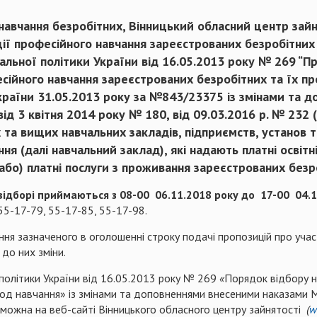
авчання безробітних, Вінницький обласний центр зайня
ції професійного навчання зареєстрованих безробітних 
альної політики України від 16.05.2013 року № 269 “
есійного навчання зареєстрованих безробітних та їх пр
України 31.05.2013 року за №843/23375 із змінами та
від 3 квітня 2014 року № 180, від 09.03.2016 р. № 232
та вищих навчальних закладів, підприємств, установ 
ня (далі навчальний заклад), які надають платні освітн
або) платні послуги з проживання зареєстрованих безро
 відборі приймаються з 08-00 06.11.2018 року до 17-00 04.
55-17-79, 55-17-85, 55-17-98.
ння зазначеного в оголошенні строку подачі пропозицій про участ
 до них зміни.
 політики України від 16.05.2013 року № 269
«
Порядок відбору н
од навчання» із змінами та доповненнями внесеними наказами Мін
 можна на веб-сайті Вінницького обласного центру зайнятості
(
w