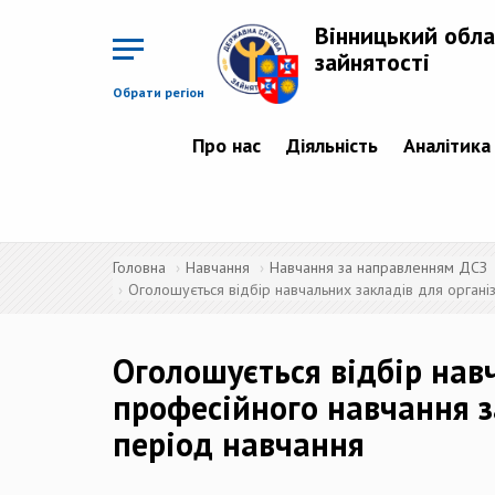
Перейти
до
Вінницький обла
основного
матеріалу
зайнятості
Обрати регіон
Про нас
Діяльність
Аналітика
Головна
Навчання
Навчання за направленням ДСЗ
Оголошується відбір навчальних закладів для органі
Оголошується відбір навч
професійного навчання з
період навчання