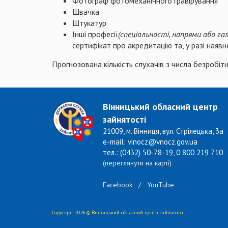
Фотограф фотомеханічного гравірування
Швачка
Штукатур
Інші професії
(спеціальності, напрями або гал
сертифікат про акредитацію та, у разі наявн
Прогнозована кількість слухачів з числа безробіт
Вінницький обласний центр
зайнятості
21009, м. Вінниця, вул. Стрілецька, 3а
e-mail: vinocz@vnocz.gov.ua
тел.: (0432) 50-78-19, 0 800 219 710
(переглянути на карті)
Facebook
/
YouTube
Copyright 2026 © Вінницький обласний центр зайнятості