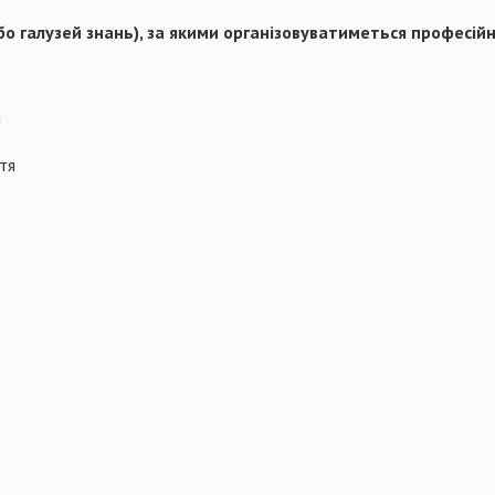
бо галузей знань), за якими організовуватиметься професій
а
тя