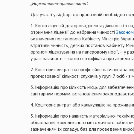
„Нормативно-правові акти”.
Для участі у відборі до пропозицій необхідно по
1. Копію ліцензій для провадження діяльності з н
отримання ліцензії до набрання чинності
Законом
визначених постановою Кабінету Міністрів Україн
втратили чинність, деяких постанов Кабінету Мініст
органом ліцензування на паперовому носії, – у ра
у разі наявності – копію сертифіката про акредит
2. Кошторис витрат на професійне навчання за ок
прогнозованої кількості слухачів у групі 7 осіб -
3. Інформацію про кількість місць для забезпече
санітарним нормам, встановленим законодавство
4. Кошторис витрат або калькуляцію на проживан
5. Інформацію про наявність матеріально-технічн
обладнання, комплексного методичного забезпечен
зазначенням їх складу), баз для проведення виро