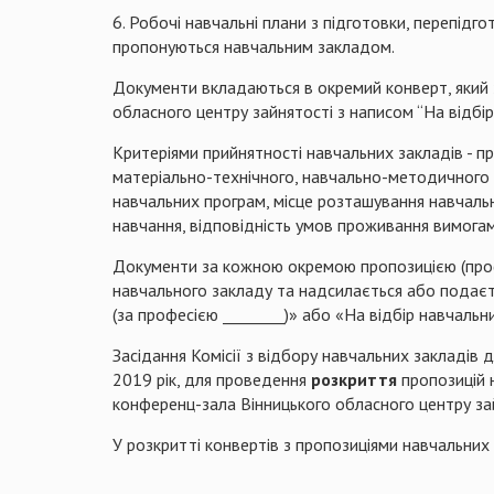
6. Робочі навчальні плани з підготовки, перепідго
пропонуються навчальним закладом.
Документи вкладаються в окремий конверт, який 
обласного центру зайнятості з написом “На відбір
Критеріями прийнятності навчальних закладів - пр
матеріально-технічного, навчально-методичного 
навчальних програм, місце розташування навчаль
навчання, відповідність умов проживання вимога
Документи за кожною окремою пропозицією (профе
навчального закладу та надсилається або подаєть
(за професією ________)» або «На відбір навчальн
Засідання Комісії з відбору навчальних закладів 
2019 рік, для проведення
розкриття
пропозицій 
конференц-зала Вінницького обласного центру за
У розкритті конвертів з пропозиціями навчальних