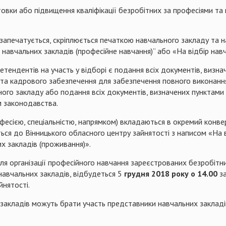
товки або підвищення кваліфікації безробітних за професіями та 
запечатується, скріплюється печаткою навчального закладу та 
 навчальних закладів (професійне навчання)” або «На відбір нав
етендентів на участь у відборі є подання всіх документів, визна
та кадрового забезпечення для забезпечення повного виконання
ного закладу або подання всіх документів, визначених пунктам
м законодавства.
сією, спеціальністю, напрямком) вкладаються в окремий конвер
ся до Вінницького обласного центру зайнятості з написом «На в
их закладів (проживання)».
для організації професійного навчання зареєстрованих безробітн
навчальних закладів, відбудеться 5
грудня 2018 року о 14.00
за
йнятості.
 закладів можуть брати участь представники навчальних закладів