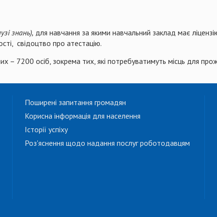
узі знань),
для навчання за якими навчальний заклад має ліцензію 
ості, свідоцтво про атестацію.
них – 7200 осіб, зокрема тих, які потребуватимуть місць для про
Поширені запитання громадян
Корисна інформація для населення
Історії успіху
Роз'яснення щодо надання послуг роботодавцям