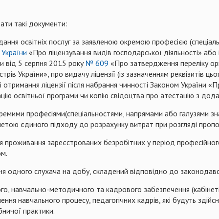
дати такі документи:
адання освітніх послуг за заявленою окремою професією (спеціаль
 України
«Про ліцензування видів господарської діяльності» або 
и від 5 серпня 2015 року
№ 609
«Про затвердження переліку орг
рів України», про видачу ліцензії (із зазначенням реквізитів цьог
зі отримання ліцензії після набрання чинності Законом України «П
ацію освітньої програми чи копію свідоцтва про атестацію з дод
ремими професіями(спеціальностями, напрямами або галузями зн
 з метою єдиного підходу до розрахунку витрат при розгляді пропо
ння проживання зареєстрованих безробітних у період професійног
м.
ня одного слухача на добу, складений відповідно до законодавс
ого, навчально-методичного та кадрового забезпечення (кабінеті
ня навчального процесу, педагогічних кадрів, які будуть здійсн
бничої практики.