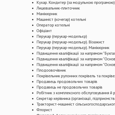
Кухар. Кондитер (за модульною програмою)
Лицювальник-плиточник
Манікюрник
Машиніст (кочегар) котельні
Оператор котельні
Офіціант
Перукар (перукар-модельєр)
Перукар (перукар-модельєр). Візажист
Перукар (перукар-модельєр). Манікюрник
Підвищення кваліфікації за напрямом "Бухг
Підвищення кваліфікації за напрямом "Основ
Підвищення кваліфікації за напрямом "Основ
Плодоовочівник
Покрівельник рулонних покрівель та покріве
Продавець продовольчих товарів
Продавець не продовольчих товарів
Робітник з комплексного обслуговування й 
Секретар керівника (організації, підприємств
Тракторист-машиніст сільськогосподарсько
Флорист