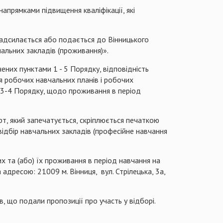
напрямками підвищення кваліфікації, які
надсилається або подається до Вінницького
чальних закладів (проживання)».
чених пунктами 1 - 5 Порядку, відповідність
 робочих навчальних планів і робочих
и 3-4 Порядку, щодо проживання в період
т, який запечатується, скріплюється печаткою
ідбір навчальних закладів (професійне навчання
их та (або) їх проживання в період навчання на
 адресою: 21009 м. Вінниця, вул. Стрілецька, 3а,
, що подали пропозиції про участь у відборі.