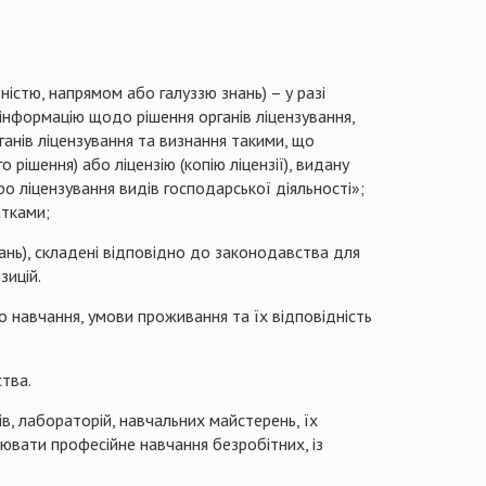
ністю, напрямом або галуззю знань) – у разі
інформацію щодо рішення органів ліцензування,
анів ліцензування та визнання такими, що
о рішення) або ліцензію (копію ліцензії), видану
ро ліцензування видів господарської діяльності»;
атками;
ань), складені відповідно до законодавства для
зицій.
о навчання, умови проживання та їх відповідність
тва.
в, лабораторій, навчальних майстерень, їх
ювати професійне навчання безробітних, із