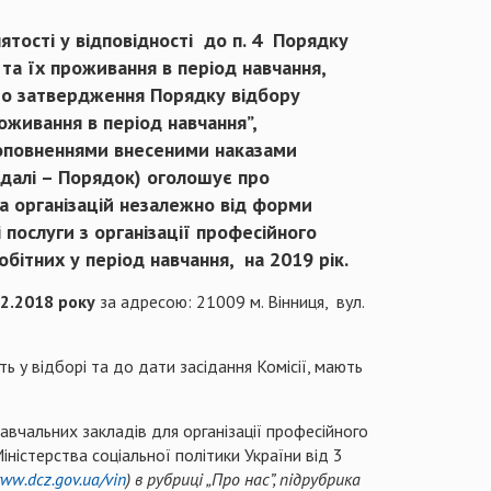
тості у відповідності до п. 4 Порядку
та їх проживання в період навчання,
Про затвердження Порядку відбору
оживання в період навчання”,
 доповненнями внесеними наказами
 (далі – Порядок) оголошує про
та організацій незалежно від форми
і послуги з організації професійного
бітних у період навчання, на 2019 рік.
12.2018 року
за адресою: 21009 м. Вінниця, вул.
ь у відборі та до дати засідання Комісії, мають
авчальних закладів для організації професійного
істерства соціальної політики України від 3
ww.dcz.gov.ua/vin
) в рубриці „Про нас”, підрубрика