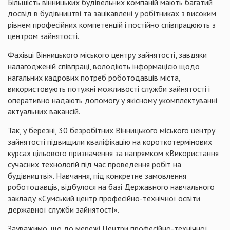
Більшість вінницьких будівельних компаній мають багатий
досвід в будівництві та зацікавлені у робітниках з високим
рівнем професійних компетенцій і постійно співпрацюють з
центром зайнятості.
Фахівці Вінницького міського центру зайнятості, завдяки
налагодженій співпраці, володіють інформацією щодо
нагальних кадрових потреб роботодавців міста,
використовують потужні можливості служби зайнятості і
оперативно надають допомогу у якісному укомплектуванні
актуальних вакансій.
Так, у березні, 30 безробітних Вінницького міського центру
зайнятості підвищили кваліфікацію на короткотермінових
курсах цільового призначення за напрямком «Використання
сучасних технологій під час проведення робіт на
будівництві». Навчання, під конкретне замовлення
роботодавців, відбулося на базі Державного навчального
закладу «Сумський центр професійно-технічної освіти
державної служби зайнятості».
Зауважимо, що до мережі Центри професійно-технічної