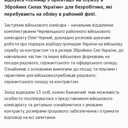
Збройних Силах України» для безробітних, які
перебувають на обліку в районній філії.
Заступник військового комісара – начальник відділення
комплектування Чернівецького районного військового
комісаріату Олег Чорний, докладно розповів шукачам
роботи про порядок відбору громадян України на військову
службу за контрактом та в резерв Збройних Сил України, до
навчальних частин та інших військових формувань на
посади рядового, сержантського та офіцерського складу.
Ознайомив з основними вимогами до посад та пільгами і
гарантіями для військовослужбовців рядового,
сержантського складу за контрактом.
Захід відвідали 15 осіб, кожен бажаючий мав можливість
особисто поспілкуватися з представником військового
комісаріату та детально ознайомитися з умовами
контракту, розмірами грошового забезпечення і отримати
відповіді на всі запитання.