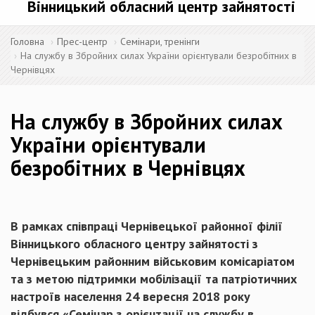
Вінницький обласний центр зайнятості
Головна
Прес-центр
Семінари, тренінги
На службу в Збройних силах України орієнтували безробітних в
Чернівцях
На службу в Збройних силах
України орієнтували
безробітних в Чернівцях
В рамках співпраці Чернівецької районної філії
Вінницького обласного центру зайнятості з
Чернівецьким районним військовим комісаріатом
та з метою підтримки мобілізації та патріотичних
настроїв населення 24 вересня 2018 року
відбувся «Семінар з орієнтації на службу в