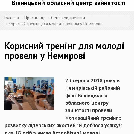
Вінницький обласний центр зайнятості
Головна
Прес-центр
Семінари, тренінги
Корисний тренінг для молоді провели у Немирові
Корисний тренінг для молоді
провели у Немирові
23 серпня 2018 року в
Немирівській районній
філії Вінницького
обласного центру
зайнятості провели
мотиваційний тренінг з
розвитку лідерських якостей "Я доб’юся успіху!"
для 18 осіб з числа безробітної молоді.