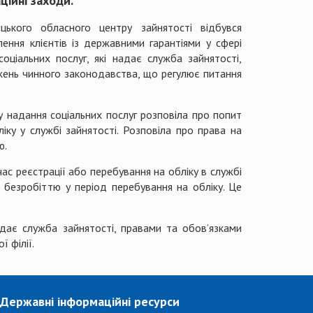
ійні заходи.
цького обласного центру зайнятості відбувся
ення клієнтів із державними гарантіями у сфері
соціальних послуг, які надає служба зайнятості,
жень чинного законодавства, що регулює питання
у надання соціальних послуг розповіла про попит
іку у службі зайнятості. Розповіла про права на
ю.
ас реєстрації або перебування на обліку в службі
безробіттю у період перебування на обліку. Це
надає служба зайнятості, правами та обов’язками
ї філії.
Державні інформаційні ресурси