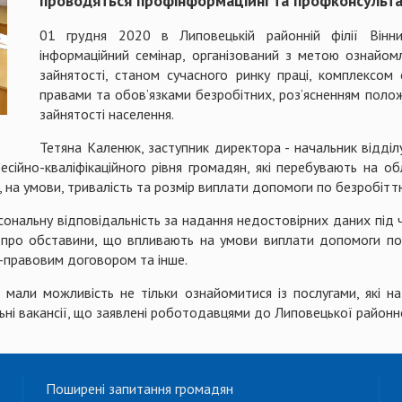
проводяться профінформаційні та профконсультац
01 грудня 2020 в Липовецькій районній філії Вінни
інформаційний семінар, організований з метою ознайомл
зайнятості, станом сучасного ринку праці, комплексом 
правами та обов’язками безробітних, роз’ясненням поло
зайнятості населення.
Тетяна Каленюк, заступник директора - начальник відділ
сійно-кваліфікаційного рівня громадян, які перебувають на обл
 на умови, тривалість та розмір виплати допомоги по безробітт
ональну відповідальність за надання недостовірних даних під ч
 про обставини, що впливають на умови виплати допомоги по 
-правовим договором та інше.
і, мали можливість не тільки ознайомитися із послугами, які 
ьні вакансії, що заявлені роботодавцями до Липовецької районно
Поширені запитання громадян