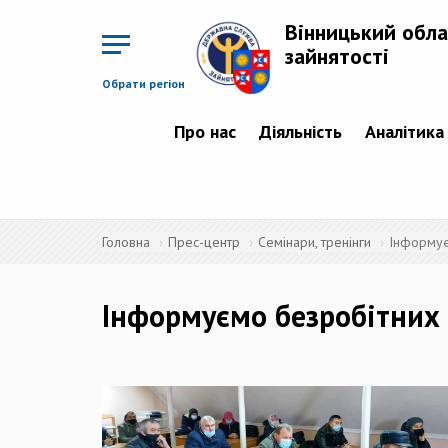
Перейти
до
Вінницький обла
основного
матеріалу
зайнятості
Обрати регіон
Про нас
Діяльність
Аналітика
Головна
Прес-центр
Семінари, тренінги
Інформує
Інформуємо безробітних п