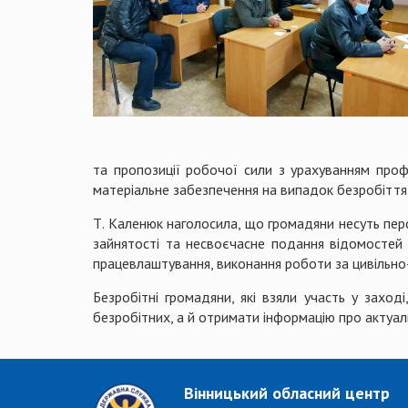
та пропозиції робочої сили з урахуванням профе
матеріальне забезпечення на випадок безробіття,
Т. Каленюк наголосила, що громадяни несуть перс
зайнятості та несвоєчасне подання відомостей
працевлаштування, виконання роботи за цивільно
Безробітні громадяни, які взяли участь у заход
безробітних, а й отримати інформацію про актуал
Вінницький обласний центр