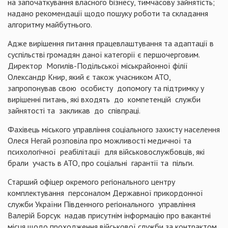
на започаткування власного бізнесу, тимчасову зайнятість;
надано рекомендації щодо пошуку роботи та складання
алгоритму майбутнього.
Адже вирішення питання працевлаштування та адаптації в
суспільстві громадян даної категорії є першочерговим.
Директор Могилів-Подільської міськрайонної філії
Олександр Книр, який є також учасником АТО,
запропонував свою особисту допомогу та підтримку у
вирішенні питань, які входять до компетенцій служби
зайнятості та закликав до співпраці.
Фахівець міського управління соціального захисту населення
Олеся Негай розповіла про можливості медичної та
психологічної реабілітації для військовослужбовців, які
брали участь в АТО, про соціальні гарантії та пільги.
Старший офіцер окремого регіонального центру
комплектування персоналом Державної прикордонної
служби України Південного регіонального управління
Валерій Борсук надав присутнім інформацію про вакантні
місця щодо проходження військової служби за контрактом