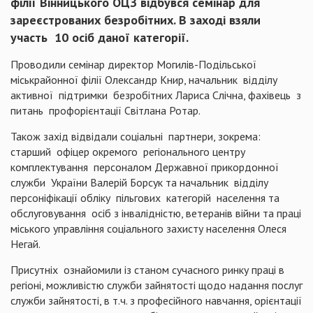
філії Вінницького ОЦЗ відбувся семінар для
зареєстрованих безробітних. В заході взяли
участь 10 осіб даної категорії.
Проводили семінар директор Могилів-Подільської
міськрайонної філії Олександр Книр, начальник відділу
активної підтримки безробітних Лариса Слічна, фахівець з
питань профорієнтації Світлана Ротар.
Також захід відвідали соціальні партнери, зокрема:
старший офіцер окремого регіонального центру
комплектування персоналом Державної прикордонної
служби України Валерій Борсук та начальник відділу
персоніфікації обліку пільгових категорій населення та
обслуговування осіб з інвалідністю, ветеранів війни та праці
міського управління соціального захисту населення Олеся
Негай.
Присутніх ознайомили із станом сучасного ринку праці в
регіоні, можливістю служби зайнятості щодо надання послуг
служби зайнятості, в т.ч. з професійного навчання, орієнтації