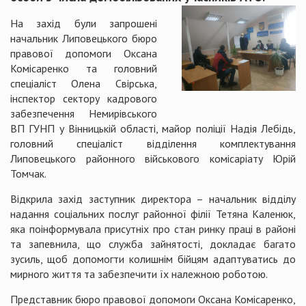
На захід були запрошені
начальник Липовецького бюро
правової допомоги Оксана
Комісаренко та головний
спеціаліст Олена Свірська,
інспектор сектору кадрового
забезпечення Немирівського
ВП ГУНП у Вінницькій області, майор поліції Надія Лебідь,
головний спеціаліст відділення комплектування
Липовецького районного військового комісаріату Юрій
Томчак.
Відкрила захід заступник директора – начальник відділу
надання соціальних послуг районної філії Тетяна Каленюк,
яка поінформувала присутніх про стан ринку праці в районі
та запевнила, що служба зайнятості, докладає багато
зусиль, щоб допомогти колишнім бійцям адаптуватись до
мирного життя та забезпечити їх належною роботою.
Представник бюро правової допомоги Оксана Комісаренко,