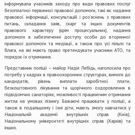
інформувала учасників заходу про види правових послуг
безоплатної первинної правової допомоги, такі як: надання
правової інформації, консультацій і роз’яснень з правових
питань, складання заяв, скарг та інших документів
правового характеру (крім процесуальних), надання
допомоги в забезпеченні доступу особи до вторинної
правової допомоги та медіації, а також про усі пільги та
блага, на які мають право претендувати учасники АТО, та
порядок їх отримання.
Представник поліції – майор Надія Лебідь, наголосила про
потребу у кадрах в правоохоронних структурах, вимоги до
кандидатів, рівень виплати заробітної плати,
безкоштовного лікування та щорічного оздоровлення в
підвідомчих санаторіях, можливості працюючим отримання
житла на умовах лізингу. Бажаючі працювати у поліції, а
також в подальшому і їхні діти, мають змогу навчатися у
Національній академії внутрішніх справ (Київ),
Національному університеті внутрішніх справ (Харків) та
інших.