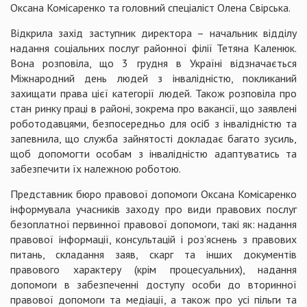
Оксана Комісаренко та головний спеціаліст Олена Свірська.
Відкрила захід заступник директора – начальник відділу
надання соціальних послуг районної філії Тетяна Каленюк.
Вона розповіла, що 3 грудня в Україні відзначається
Міжнародний день людей з інвалідністю, покликаний
захищати права цієї категорії людей. Також розповіла про
стан ринку праці в районі, зокрема про вакансії, що заявлені
роботодавцями, безпосередньо для осіб з інвалідністю та
запевнила, що служба зайнятості докладає багато зусиль,
щоб допомогти особам з інвалідністю адаптуватись та
забезпечити їх належною роботою.
Представник бюро правової допомоги Оксана Комісаренко
інформувала учасників заходу про види правових послуг
безоплатної первинної правової допомоги, такі як: надання
правової інформації, консультацій і роз’яснень з правових
питань, складання заяв, скарг та інших документів
правового характеру (крім процесуальних), надання
допомоги в забезпеченні доступу особи до вторинної
правової допомоги та медіації, а також про усі пільги та