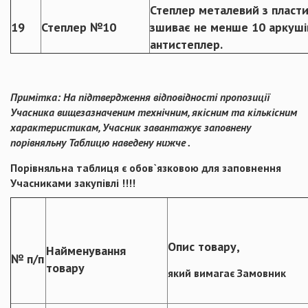
Степлер металевий з пласт
19
Степлер №10
зшиває не менше 10 аркуші
антистеплер.
Примітка:
На підтвердження відповідності пропозиції
Учасника вищезазначеним технічним, якісним та кількісним
характеристикам, Учасник завантажує заповнену
порівняльну Таблицю наведену нижче .
Порівняльна таблиця
є обов
`
язковою для заповнення
Учасниками закупівлі !!!!
Опис товару,
Найменування
№ п/п
товару
який вимагає Замовник