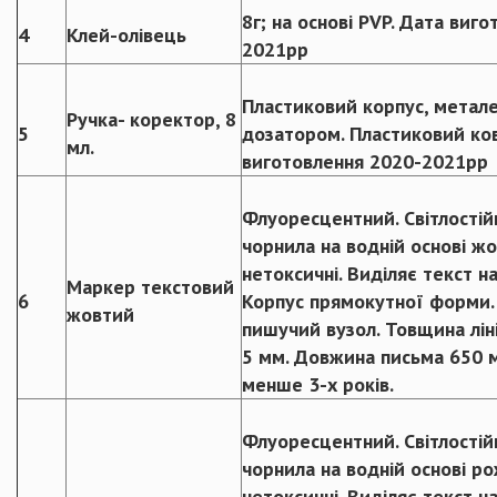
8г; на основі PVP. Дата виг
4
Клей-олівець
2021рр
Пластиковий корпус, метал
Ручка- коректор, 8
5
дозатором. Пластиковий ко
мл.
виготовлення 2020-2021рр
Флуоресцентний. Світлостійк
чорнила на водній основі ж
нетоксичні. Виділяє текст на
Маркер текстовий
6
Корпус прямокутної форми.
жовтий
пишучий вузол. Товщина ліні
5 мм. Довжина письма 650 м
менше 3-х років.
Флуоресцентний. Світлостійк
чорнила на водній основі р
нетоксичні. Виділяє текст на