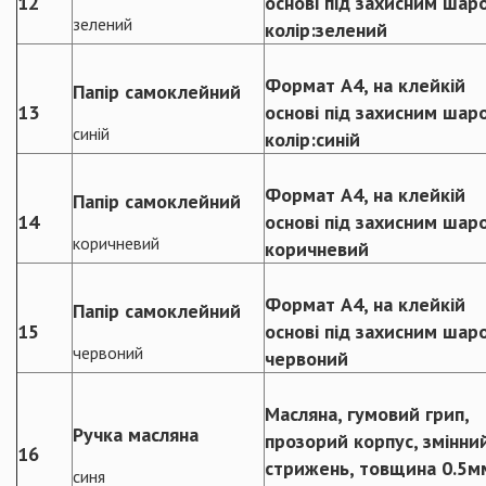
12
основі під захисним шар
зелений
колір:зелений
Формат А4, на клейкій
Папір самоклейний
13
основі під захисним шар
синій
колір:синій
Формат А4, на клейкій
Папір самоклейний
14
основі під захисним шар
коричневий
коричневий
Формат А4, на клейкій
Папір самоклейний
15
основі під захисним шар
червоний
червоний
Масляна, гумовий грип,
Ручка масляна
прозорий корпус, змінни
16
стрижень, товщина 0.5м
синя