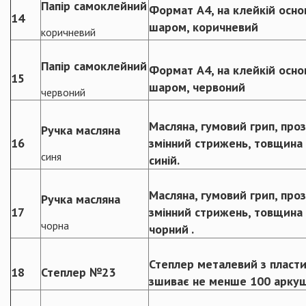
Папір самоклейний
Формат А4, на клейкій основ
14
шаром, коричневий
коричневий
Папір самоклейний
Формат А4, на клейкій основ
15
шаром, червоний
червоний
Масляна, гумовий грип, про
Ручка масляна
16
змінний стрижень, товщина 0
синя
синій.
Масляна, гумовий грип, про
Ручка масляна
17
змінний стрижень, товщина 0
чорна
чорний .
Степлер металевий з пласт
18
Степлер №23
зшиває не менше 100 аркуш