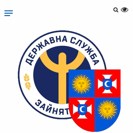
Перейти
до
основного
матеріалу