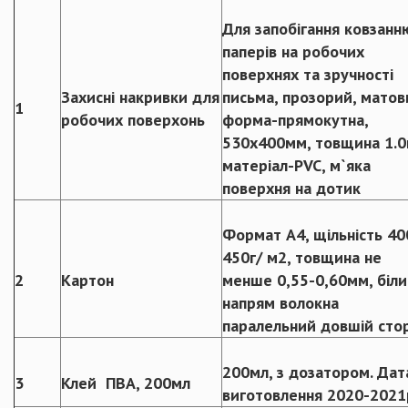
Для запобігання ковзанн
паперів на робочих
поверхнях та зручності
Захисні накривки для
письма, прозорий, матов
1
робочих поверхонь
форма-прямокутна,
530х400мм, товщина 1.0
матеріал-PVC, м`яка
поверхня на дотик
Формат А4, щільність 40
450г/ м2, товщина не
2
Картон
менше 0,55-0,60мм, біли
напрям волокна
паралельний довшій сто
200мл, з дозатором. Дат
3
Клей ПВА, 200мл
виготовлення 2020-2021