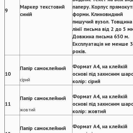
Маркер текстовий
паперу. Корпус прямокут
9
синій
форми. Клиновидний
пишучий вузол. Товщина
лінії письма від 2 до 5 м
Довжина письма 650 м.
Експлуатація не менше 3
років.
Формат А4, на клейкій
Папір самоклейний
10
основі під захисним шар
сірий
колір: сірий
Формат А4, на клейкій
Папір самоклейний
11
основі під захисним шар
жовтий
колір: жовтий
Формат А4, на клейкій
Папір самоклейний