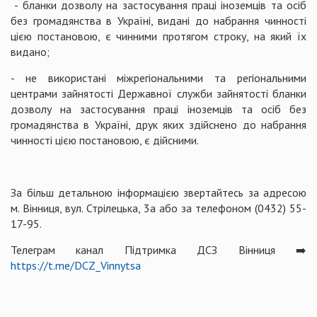
- бланки дозволу на застосування праці іноземців та осіб
без громадянства в Україні, видані до набрання чинності
цією постановою, є чинними протягом строку, на який їх
видано;
- не використані міжрегіональними та регіональними
центрами зайнятості Державної служби зайнятості бланки
дозволу на застосування праці іноземців та осіб без
громадянства в Україні, друк яких здійснено до набрання
чинності цією постановою, є дійсними.
За більш детальною інформацією звертайтесь за адресою
м. Вінниця, вул. Стрілецька, 3а або за телефоном (0432) 55-
17-95.
Телеграм канал Підтримка ДСЗ Вінниця ➡️
https://t.me/DCZ_Vinnytsa