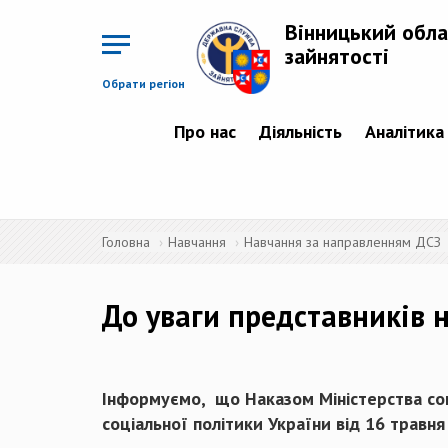
Перейти
до
Вінницький обла
основного
матеріалу
зайнятості
Обрати регіон
Про нас
Діяльність
Аналітика
Головна
Навчання
Навчання за направленням ДСЗ
До уваги представників 
Інформуємо, що Наказом Міністерства соці
соціальної політики України від 16 травня