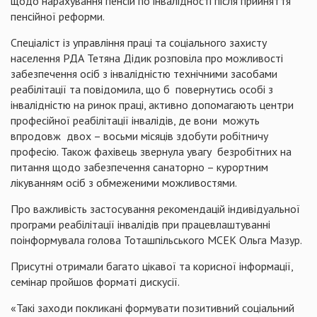
щодо нарахування пенсій по інвалідності після прийняття
пенсійної реформи.
Спеціаліст із управління праці та соціального захисту
населення РДА Тетяна Дідик розповіла про можливості
забезпечення осіб з інвалідністю технічними засобами
реабілітації та повідомила, що б повернутись особі з
інвалідністю на ринок праці, активно допомагають центри
професійної реабілітації інвалідів, де вони можуть
впродовж двох – восьми місяців здобути робітничу
професію. Також фахівець звернула увагу безробітних на
питання щодо забезпечення санаторно – курортним
лікуванням осіб з обмеженими можливостями.
Про важливість застосування рекомендацій індивідуальної
програми реабілітації інвалідів при працевлаштуванні
поінформувала голова Тоташпільського МСЕК Ольга Мазур.
Присутні отримали багато цікавої та корисної інформації,
семінар пройшов форматі дискусії.
«Такі заходи покликані формувати позитивний соціальний