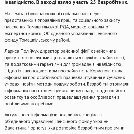
інвалідністю. В заході взяло участь 25 безробітних.
На семінар були запрошені соціальні пантнери:
представники з Управління праці та соціального захисту
населення Томашпільської РДА, медеко-соціальної
експертної комісії, Об’єднаного управління Пенсійного
фонду Томашпільському районі.
Лариса Полійчук директор районної філії ознайомила
присутніх з послугами, що надаються службою зайнятості,
та додатковими гарантіями для громадян з інвалідністю
згідно із законодавством про зайнятість. Корисною стала
інформація про особливості працевлаштування в сучасних
умовах, новітні методи пошуку роботи. Безробітні отримали
інформацію про стан місцевого ринку праці, тенденції його
розвитку та особливості працевлаштування громадян з
особливими потребами.
Актуальною інформацією поділилась спеціаліст
об’єднаного управління Пенсійного фонду України
Валентина Чорногуз, яка розповіла безробітним про зміни